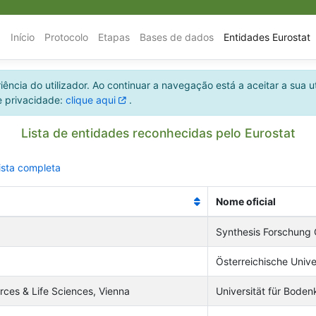
Início
Protocolo
Etapas
Bases de dados
Entidades Eurostat
ência do utilizador. Ao continuar a navegação está a aceitar a sua ut
e privacidade:
clique aqui
.
Lista de entidades reconhecidas pelo Eurostat
ista completa
Nome oficial
Synthesis Forschung
Österreichische Univ
rces & Life Sciences, Vienna
Universität für Boden