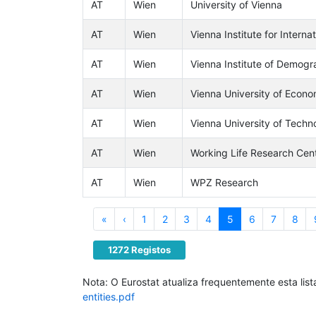
AT
Wien
University of Vienna
AT
Wien
Vienna Institute for Intern
AT
Wien
Vienna Institute of Demogr
AT
Wien
Vienna University of Econ
AT
Wien
Vienna University of Techn
AT
Wien
Working Life Research Cen
AT
Wien
WPZ Research
First
Previous
«
‹
1
2
3
4
5
6
7
8
1272 Registos
Nota: O Eurostat atualiza frequentemente esta lis
entities.pdf