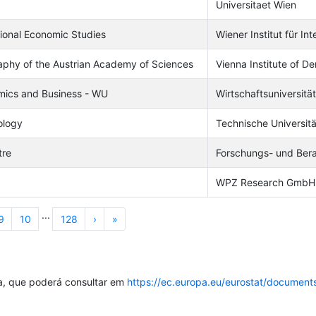
Universitaet Wien
ational Economic Studies
Wiener Institut für In
aphy of the Austrian Academy of Sciences
Vienna Institute of 
omics and Business - WU
Wirtschaftsuniversitä
ology
Technische Universit
tre
Forschungs- und Bera
WPZ Research GmbH
...
Next
Last
9
10
128
›
»
ta, que poderá consultar em
https://ec.europa.eu/eurostat/documen